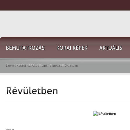
Home
\
KORAI KÉPEK
\
Portré - Portrait
\
Révületben