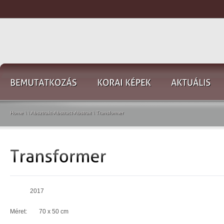
Home
\
\
Absztrakt-Abstract-Abstrait
\
Transformer
2017
Méret: 70 x 50 cm