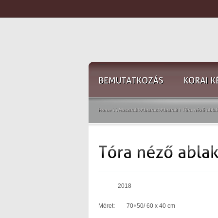
Home
\
\
Absztrakt-Abstract-Abstrait
\
Tóra néző abla
2018
Méret: 70×50/ 60 x 40 cm