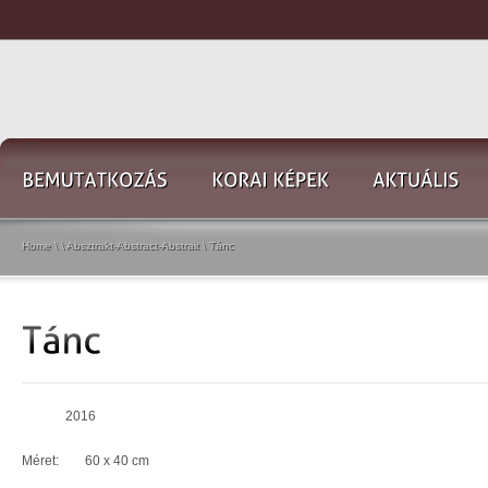
Home
\
\
Absztrakt-Abstract-Abstrait
\
Tánc
2016
Méret: 60 x 40 cm