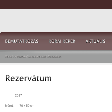
Home
\
\
Absztrakt-Abstract-Abstrait
\
Rezervátum
2017
Méret: 70 x 50 cm