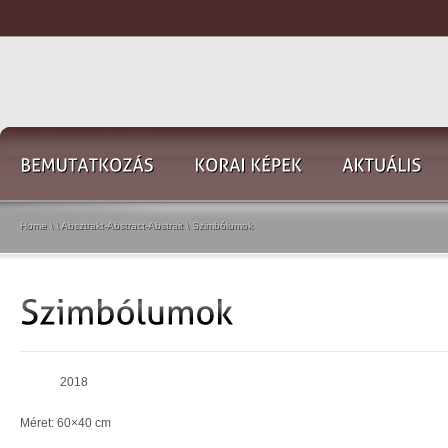
Home
\
\
Absztrakt-Abstract-Abstrait
\
Szimbólumok
2018
Méret: 60×40 cm