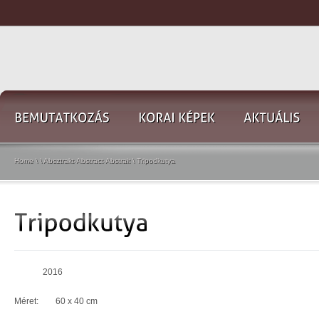
Home
\
\
Absztrakt-Abstract-Abstrait
\
Tripodkutya
2016
Méret: 60 x 40 cm