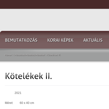
Home
\
\
Absztrakt-Abstract-Abstrait
\
Kötelékek II.
2021
Méret: 60 x 40 cm