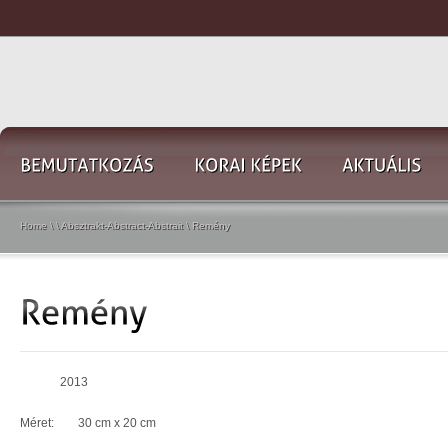
Home
\
\
Absztrakt-Abstract-Abstrait
\
Remény
2013
Méret: 30 cm x 20 cm