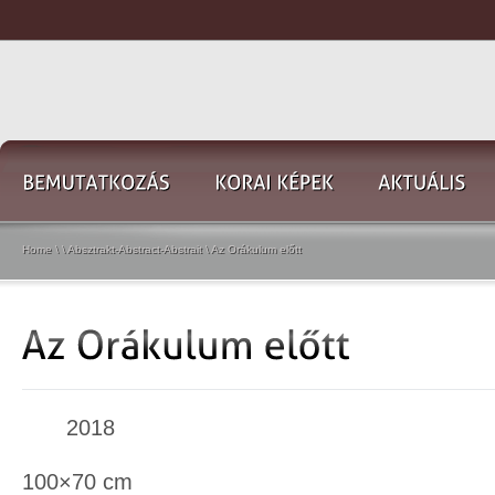
Home
\
\
Absztrakt-Abstract-Abstrait
\
Az Orákulum előtt
2018
100×70 cm