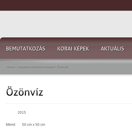
Home
\
\
Absztrakt-Abstract-Abstrait
\
Özönvíz
2015
Méret: 50 cm x 50 cm