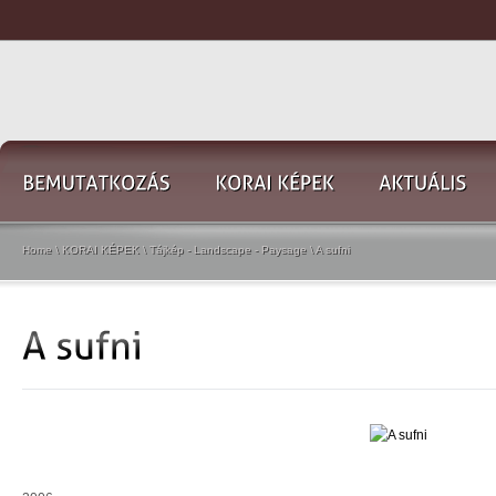
Home
\
KORAI KÉPEK
\
Tájkép - Landscape - Paysage
\
A sufni