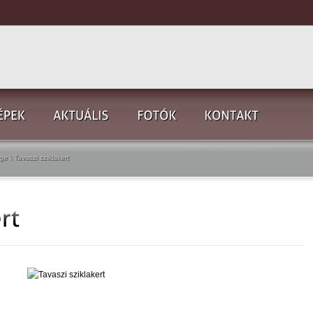
age
\
Tavaszi sziklakert