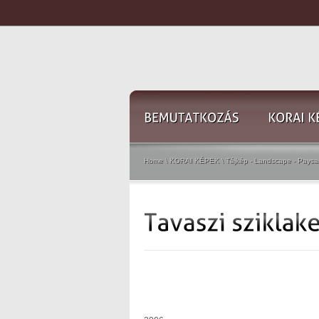
Home
\
KORAI KÉPEK
\
Tájkép - Landscape - Pays