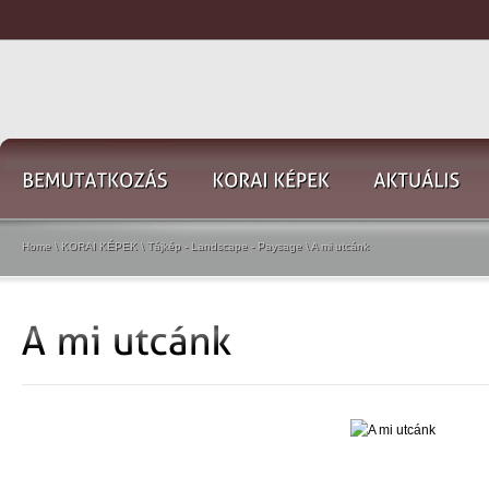
Home
\
KORAI KÉPEK
\
Tájkép - Landscape - Paysage
\
A mi utcánk