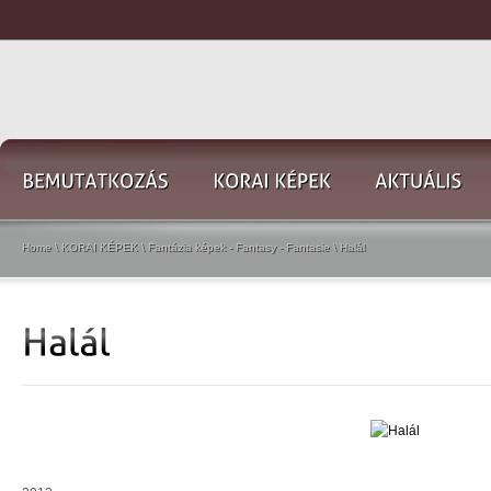
Home
\
KORAI KÉPEK
\
Fantázia képek - Fantasy - Fantasie
\
Halál