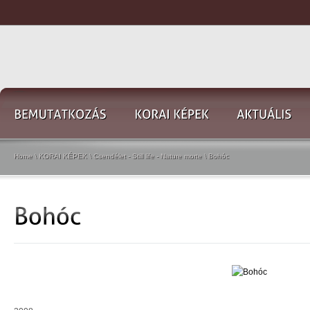
Home
\
KORAI KÉPEK
\
Csendélet - Still life - Nature morte
\
Bohóc