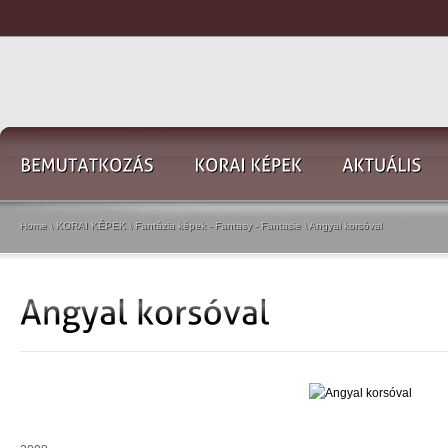
Home
\
KORAI KÉPEK
\
Fantázia képek - Fantasy - Fantasie
\
Angyal korsóval